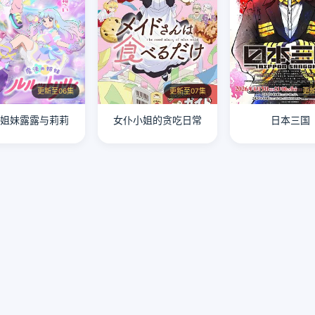
更新至07集
更新
更新至06集
女仆小姐的贪吃日常
日本三国
法姐妹露露与莉莉