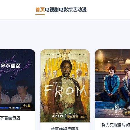
首页
电视剧
电影
综艺
动漫
全8集
更新
宇宙面包店
更新至第04集
努力克服自卑的
梦魇绝镇第四季