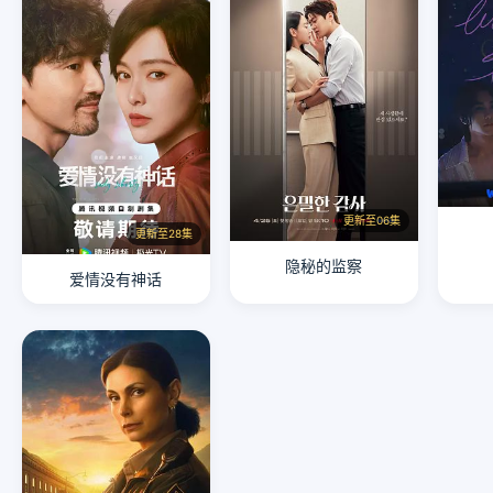
更新至06集
更新至28集
隐秘的监察
爱情没有神话