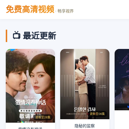
免费高清视频
· 畅享视界
📺 最近更新
更新至06集
更新至28集
隐秘的监察