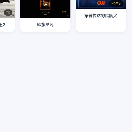
HD中字
TC
TC
穿普拉达的腊肠犬
幽旅巫咒
王2