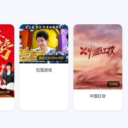
更新至20260510期
饥饿游戏
已完结
0510期
中国红妆